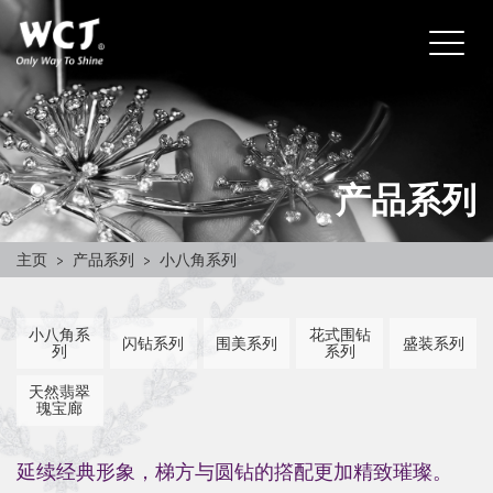
产品系列
主页
>
产品系列
>
小八角系列
小八角系
花式围钻
闪钻系列
围美系列
盛装系列
列
系列
天然翡翠
瑰宝廊
延续经典形象，梯方与圆钻的撘配更加精致璀璨。